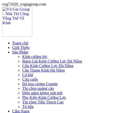
vog71020_vogiagroup.com
Trang chủ
Giới Thiệu
Sản Phẩm
Kính cường lực
Bảng Giá Kính Cường Lực Đà Nẵng
Cửa Kính Cường Lực Đà Nẵng
Cầu Thang Kính Đà Nẵng
Cơ khí
Cửa cuốn
Đá hoa cương Granite
Thi công quảng cáo
Điện năng lượng mặt trời
Phụ Kiện Kính Cường Lực
Thi công Trần Thạch Cao
Tủ bếp
Cẩm Nang