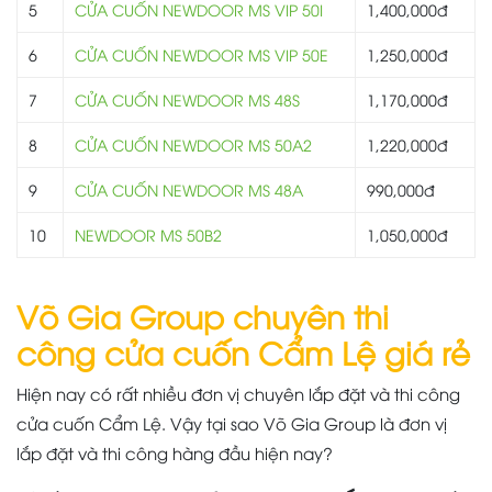
5
CỬA CUỐN NEWDOOR MS VIP 50I
1,400,000đ
6
CỬA CUỐN NEWDOOR MS VIP 50E
1,250,000đ
7
CỬA CUỐN NEWDOOR MS 48S
1,170,000đ
8
CỬA CUỐN NEWDOOR MS 50A2
1,220,000đ
9
CỬA CUỐN NEWDOOR MS 48A
990,000đ
10
NEWDOOR MS 50B2
1,050,000đ
Võ Gia Group chuyên thi
công cửa cuốn Cẩm Lệ giá rẻ
Hiện nay có rất nhiều đơn vị chuyên lắp đặt và thi công
cửa cuốn Cẩm Lệ. Vậy tại sao Võ Gia Group là đơn vị
lắp đặt và thi công hàng đầu hiện nay?