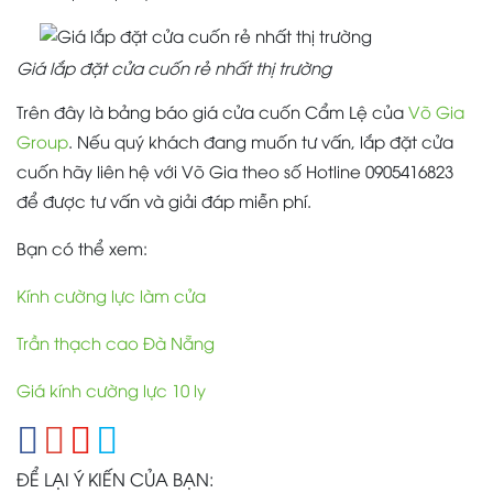
Giá lắp đặt cửa cuốn rẻ nhất thị trường
Trên đây là bảng báo giá cửa cuốn Cẩm Lệ của
Võ Gia
Group
. Nếu quý khách đang muốn tư vấn, lắp đặt cửa
cuốn hãy liên hệ với Võ Gia theo số Hotline 0905416823
để được tư vấn và giải đáp miễn phí.
Bạn có thể xem:
Kính cường lực làm cửa
Trần thạch cao Đà Nẵng
Giá kính cường lực 10 ly
ĐỂ LẠI Ý KIẾN CỦA BẠN: