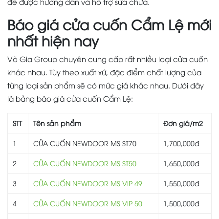
để được hướng dẫn và hỗ trợ sửa chữa.
Báo giá cửa cuốn Cẩm Lệ mới
nhất hiện nay
Võ Gia Group chuyên cung cấp rất nhiều loại cửa cuốn
khác nhau. Tùy theo xuất xứ, đặc điểm chất lượng của
từng loại sản phẩm sẽ có mức giá khác nhau. Dưới đây
là bảng báo giá cửa cuốn Cẩm Lệ:
STT
Tên sản phẩm
Đơn giá/m2
1
CỬA CUỐN NEWDOOR MS ST70
1,700,000đ
2
CỬA CUỐN NEWDOOR MS ST50
1,650,000đ
3
CỬA CUỐN NEWDOOR MS VIP 49
1,550,000đ
4
CỬA CUỐN NEWDOOR MS VIP 50
1,500,000đ