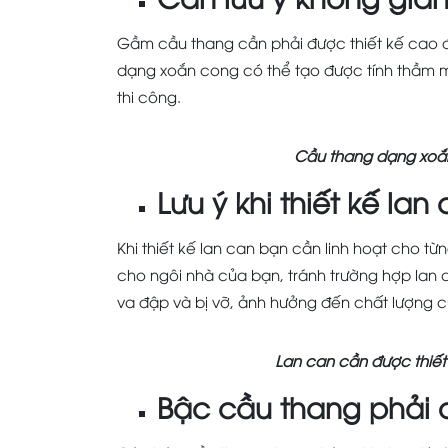
Gầm cầu thang cần phải được thiết kế cao 
dạng xoắn cong có thể tạo được tính thầm 
thi công.
Cầu thang dạng xoắ
Lưu ý khi thiết kế la
Khi thiết kế lan can bạn cần linh hoạt cho t
cho ngôi nhà của bạn, tránh trường hợp lan c
va đập và bị vỡ, ảnh hưởng đến chất lượng c
Lan can cần được thiết
Bậc cầu thang phải 