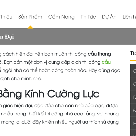
 Thiệu
Sản Phẩm
Cẩm Nang
Tin Tức
Dự Án
Liên 
n Đại
D
 cách hiện đại nên bạn muốn thi công
cầu thang
đó. Bạn cần một đơn vị cung cấp dịch thi công
cầu
để ngôi nhà có thể hoàn công hoàn hảo. Hãy cũng đọc
C
 định cho mình nhé.
Bằng Kính Cường Lực
D
m giác hiện đại, độc đáo cho căn nhà của bạn, được
Đ
nhiều trong thiết kế thi công nhà cao tầng. với những
ó mang lại dưới đây khiến nhiều người ưa thích sử dụng
H
K