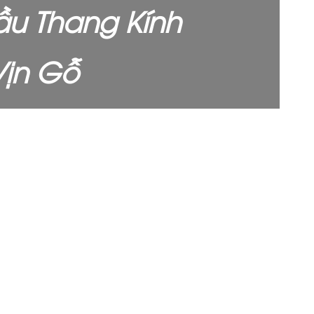
u Thang Kính
Vịn Gỗ