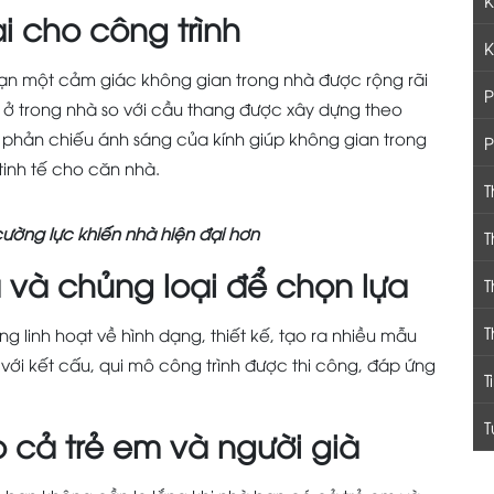
ại cho công trình
K
 bạn một cảm giác không gian trong nhà được rộng rãi
P
 ở trong nhà so với cầu thang được xây dựng theo
 phản chiếu ánh sáng của kính giúp không gian trong
P
 tinh tế cho căn nhà.
T
ường lực khiến nhà hiện đại hơn
T
và chủng loại để chọn lựa
T
T
 linh hoạt về hình dạng, thiết kế, tạo ra nhiều mẫu
ới kết cấu, qui mô công trình được thi công, đáp ứng
T
T
o cả trẻ em và người già