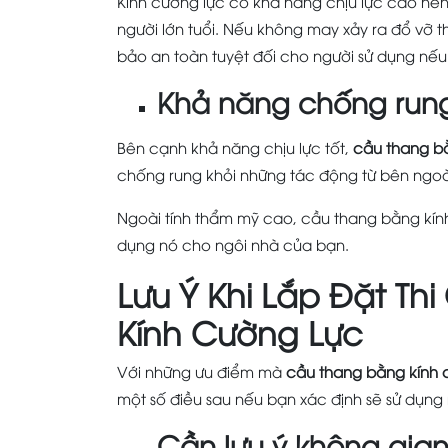
Kính cường lực có khả năng chịu lực cao nên
người lớn tuổi. Nếu không may xảy ra đổ vỡ
bảo an toàn tuyệt đối cho người sử dụng nếu
Khả năng chống rung,
Bên cạnh khả năng chịu lực tốt,
cầu thang b
chống rung khỏi những tác động từ bên ngoà
Ngoài tính thẩm mỹ cao, cầu thang bằng kín
dụng nó cho ngôi nhà của bạn.
Lưu Ý Khi Lắp Đặt T
Kính Cường Lực
Với những ưu điểm mà
cầu thang bằng kính 
một số điều sau nếu bạn xác định sẽ sử dụng 
Cần lưu ý không gia