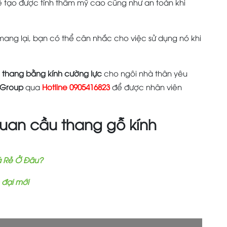
 tạo được tính thẩm mỹ cao cũng như an toàn khi
ang lại, bạn có thể cân nhắc cho việc sử dụng nó khi
 thang bằng kính cường lực
cho ngôi nhà thân yêu
 Group
qua
Hotline 0905416823
để được nhân viên
quan cầu thang gỗ kính
á Rẻ Ở Đâu?
 đại mới