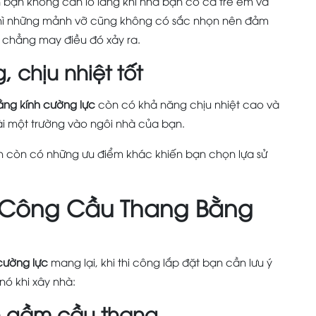
 bạn không cần lo lắng khi nhà bạn có cả trẻ em và
 thì những mảnh vỡ cũng không có sắc nhọn nên đảm
 chẳng may điều đó xảy ra.
 chịu nhiệt tốt
ằng kính cường lực
còn có khả năng chịu nhiệt cao và
i một trường vào ngôi nhà của bạn.
h còn có những ưu điểm khác khiến bạn chọn lựa sử
hi Công Cầu Thang Bằng
cường lực
mang lại, khi thi công lắp đặt bạn cần lưu ý
nó khi xây nhà:
n gầm cầu thang