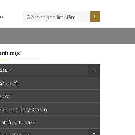
hệ
anh mục
ơ khí
Cửa cuốn
ự Án
á hoa cương Granite
ình ảnh thi công
ính cường lực