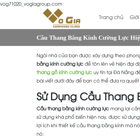
vog71020_vogiagroup.com
Trang chủ
Giới
Cầu Thang Bằng Kính Cường Lực Hiệ
Ngôi nhà của bạn được xây dựng theo phong
bằng kính cường lực
để tôn lên vẻ hiện đại 
thang gỗ kính cường lực
uy tín tại Đà Nẵng 
bài viết dưới đây để bạn có thể đưa ra quyết
Sử Dụng Cầu Thang 
Cầu thang bằng kính cường lực
mang lại cả
sử dụng khá phổ biến hiện nay, được sử dụng 
lợi ích khi thiết kế cầu thang bằng kính mà n
nó: