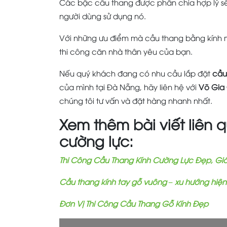
Các bậc cầu thang được phân chia hợp lý sẽ
người dùng sử dụng nó.
Với những ưu điểm mà cầu thang bằng kính m
thi công căn nhà thân yêu của bạn.
Nếu quý khách đang có nhu cầu lắp đặt
cầu
của mình tại Đà Nẵng, hãy liên hệ với
Võ Gia
chúng tôi tư vấn và đặt hàng nhanh nhất.
Xem thêm bài viết liên 
cường lực:
Thi Công Cầu Thang Kính Cường Lực Đẹp, Gi
Cầu thang kính tay gỗ vuông – xu hướng hiện
Đơn Vị Thi Công Cầu Thang Gỗ Kính Đẹp