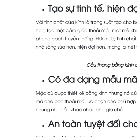
Tạo sự tinh tế, hiện đ
Với tính chất của kính là trong suốt tạo cho
hơn, tạo một cảm giác thoải mái, mát mẻ khi
phong cách truyền thống. Hơn nữa, tính chất
nhà sáng sủa hơn, hiện đại hơn, mang lại nét
Cầu thang bằng kính c
Có đa dạng mẫu mã 
Mặc dù được thiết kế bằng kính nhưng nó cũng
mã cho bạn thoải mái lựa chọn cho phù hợp v
những nhu cầu khác nhau cho gia chủ.
An toàn tuyệt đối ch