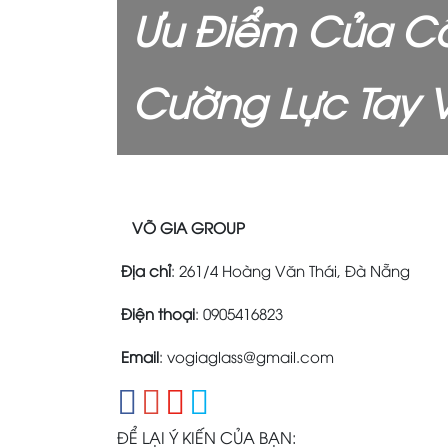
Ưu Điểm Của Cầ
Cường Lực Tay 
VÕ GIA GROUP
Địa chỉ
: 261/4 Hoàng Văn Thái, Đà Nẵng
Điện thoại
: 0905416823
Email
: vogiaglass@gmail.com
ĐỂ LẠI Ý KIẾN CỦA BẠN: