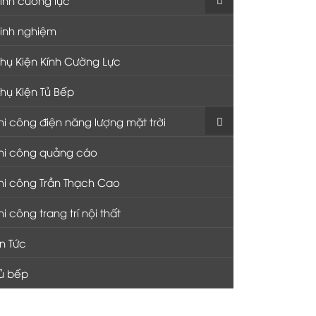
inh nghiệm
hụ Kiện Kính Cường Lực
hụ Kiện Tủ Bếp
hi công điện năng lượng mặt trời
hi công quảng cáo
hi công Trần Thạch Cao
hi công trang trí nội thất
in Tức
ủ bếp