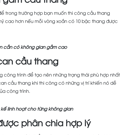
để trong trường hợp bạn muốn thi công cầu thang
mỹ cao hơn nếu mỗi vòng xoắn có 10 bậc thang được
n cần có không gian gầm cao
n can cầu thang
ừng công trình để tạo nên những trạng thái phù hợp nhất
an cầu thang khi thi công có những vị trí khiến nó dễ
ủa công trình.
 kế linh hoạt cho từng không gian
được phân chia hợp lý