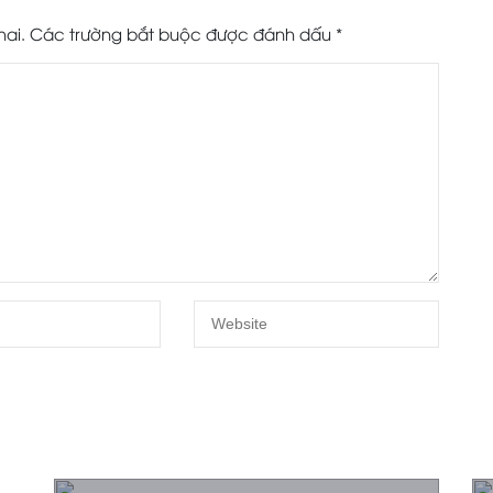
hai.
Các trường bắt buộc được đánh dấu
*
Sửa Cửa Kính Cường Lực tại Đà
Nẵng